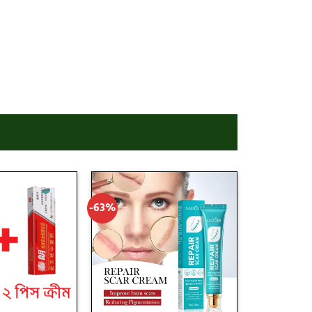
-63%
Add
Add
to
to
wishlist
wishlist