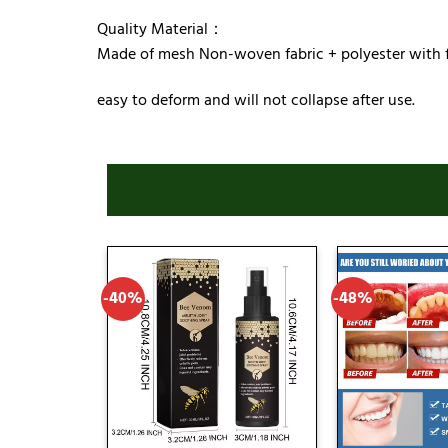
Quality Material：
Made of mesh Non-woven fabric + polyester with fi
easy to deform and will not collapse after use.
-40%
-48%
Add
to
wishlist