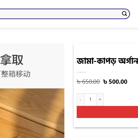
জামা-কাপড় অর্গান
Add
to
wishlist
৳
650.00
৳
500.00
জামা-কাপড় অর্গানাইজার ১ পিছ ৫০০