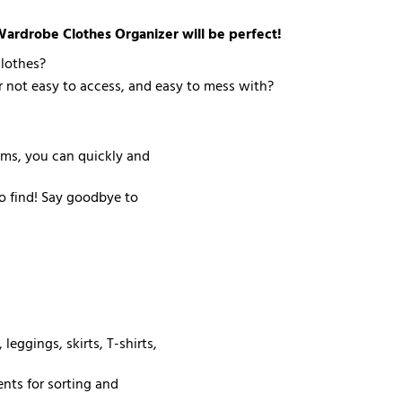
 Wardrobe Clothes Organizer will be perfect!
clothes?
r not easy to access, and easy to mess with?
ems, you can quickly and
to find! Say goodbye to
leggings, skirts, T-shirts,
ents for sorting and