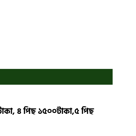
টাকা, ৪ পিছ ১৫০০টাকা,৫ পিছ