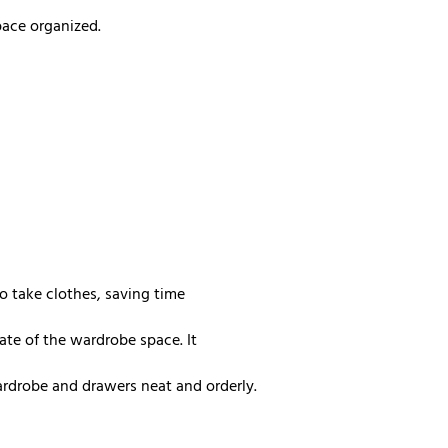
pace organized.
to take clothes, saving time
ate of the wardrobe space. It
ardrobe and drawers neat and orderly.