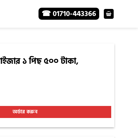
☎ 01710-443366
াইজার ১ পিছ ৫০০ টাকা,
 টাকা, quantity
অর্ডার করুন