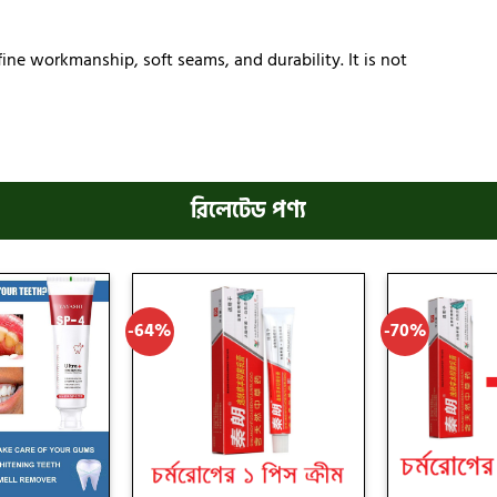
ne workmanship, soft seams, and durability. It is not
রিলেটেড পণ্য
-64%
-70%
Add
Add
to
to
wishlist
wishlist