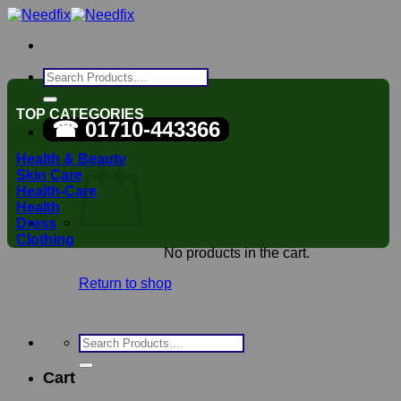
Skip
to
content
Search
for:
TOP CATEGORIES
☎ 01710-443366
Health & Beauty
Skin Care
Health-Care
Health
Dress
Clothing
No products in the cart.
Return to shop
Search
for:
Cart