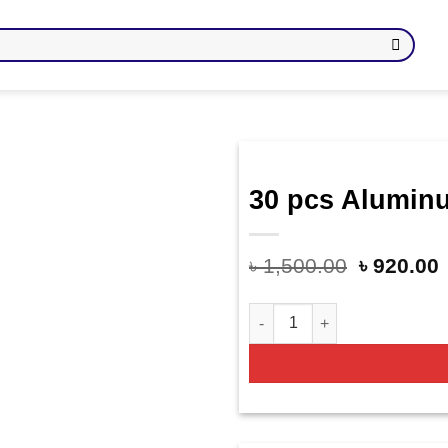
30 pcs Aluminu
Add
to
wishlist
৳
1,500.00
৳
920.00
30 pcs Aluminum Foil Zip Lo