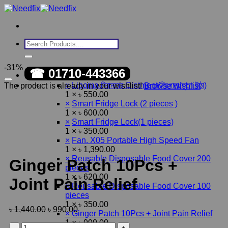
Skip
to
content
Search
for:
-31%
☎ 01710-443366
×
Lipoma নিরাময়ের Ointment(লিপোমা/ফুলে উঠা)
The product is already in your wishlist!
Browse wishlist
1 ×
৳
550.00
×
Smart Fridge Lock (2 pieces )
1 ×
৳
600.00
×
Smart Fridge Lock(1 pieces)
1 ×
৳
350.00
×
Fan. X05 Portable High Speed Fan
1 ×
৳
1,390.00
×
Reusable Disposable Food Cover 200
Ginger Patch 10Pcs +
pieces
1 ×
৳
620.00
Joint Pain Relief
×
Reusable Disposable Food Cover 100
pieces
1 ×
৳
350.00
৳
1,440.00
৳
990.00
×
Ginger Patch 10Pcs + Joint Pain Relief
1 ×
৳
990.00
Ginger