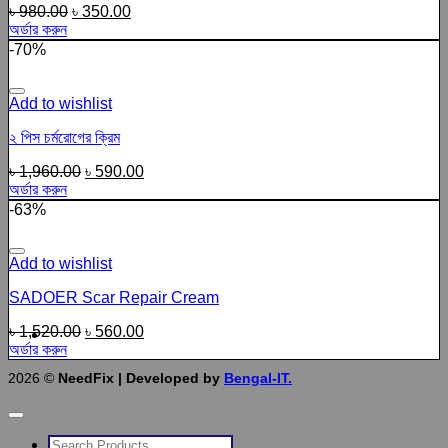
৳
980.00
৳
350.00
অর্ডার করুন
-70%
Add to wishlist
২ পিস চর্মরোগের ক্রিম
৳
1,960.00
৳
590.00
অর্ডার করুন
-63%
Add to wishlist
SADOER Scar Repair Cream
৳
1,520.00
৳
560.00
অর্ডার করুন
2026 ©
NeedFix | Developed by
Bengal-IT.
Search