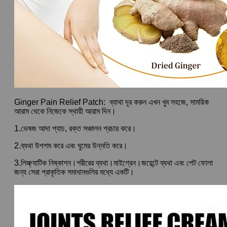
Ginger Pain Relief Patch: ব্যাথা দূর করুন এখন খুব সহজে, সাময়িক
আরাম থেকে নিজেকে স্থায়ী আরাম দিন।
1.ভেষজ আদা প্যাচ, রক্ত সঞ্চালন প্রচার করে।
2.ব্যথা উপশম করে এবং ঘুমের উন্নতি করে।
3.লিম্ফ্যাটিক নিষ্কাশন।শরীরের ব্যথা।মাইগ্রেন।জয়েন্টে ব্যথা এবং পেট ফোলা
জন্য সেরা প্রাকৃতিক সমাধানগুলির মধ্যে একটি।