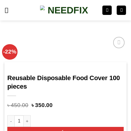
Skip
to
content
-22%
Add
to
wishlist
Reusable Disposable Food Cover 100
pieces
৳
450.00
৳
350.00
Reusable Disposable Food Cover 100 pieces quantity