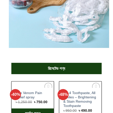
রিলেটেড পণ্য
Bee Venom Pain
SP-4 Toothpaste, All
-40%
-48%
Add
Add
Relief spray
Smiles – Brightening
to
to
& Stain Removing
wishlist
wishlist
৳
1,250.00
৳
750.00
Toothpaste
৳
950.00
৳
490.00